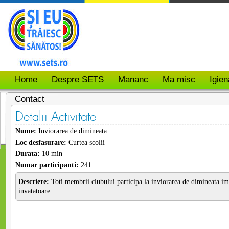
Home
Despre SETS
Mananc
Ma misc
Igien
Contact
Detalii Activitate
Nume:
Inviorarea de dimineata
Loc desfasurare:
Curtea scolii
Durata:
10 min
Numar participanti:
241
Descriere:
Toti membrii clubului participa la inviorarea de dimineata 
invatatoare.