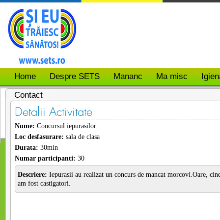
Home
Despre SETS
Mananc
Ma misc
Igien
Contact
Detalii Activitate
Nume:
Concursul iepurasilor
Loc desfasurare:
sala de clasa
Durata:
30min
Numar participanti:
30
Descriere:
Iepurasii au realizat un concurs de mancat morcovi.Oare, cine
am fost castigatori.