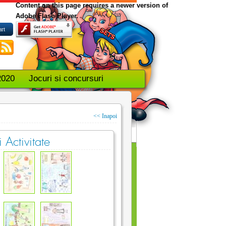
Content on this page requires a newer version of
Adobe Flash Player.
art
2020
Jocuri si concursuri
<< Inapoi
 Activitate