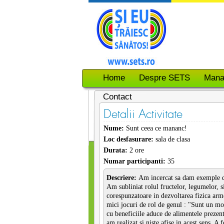
Home
Despre SETS
Mana
Contact
Detalii Activitate
Nume:
Sunt ceea ce mananc!
Loc desfasurare:
sala de clasa
Durata:
2 ore
Numar participanti:
35
Descriere:
Am incercat sa dam exemple de
Am subliniat rolul fructelor, legumelor, si
corespunzatoare in dezvoltarea fizica arm
mici jocuri de rol de genul : "Sunt un m
cu beneficiile aduce de alimentele prezent
am realizat si niste afise in acest sens. A f