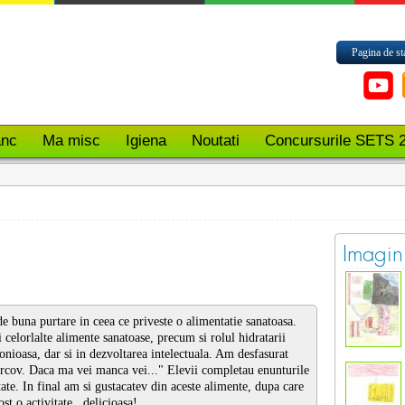
Pagina de st
nc
Ma misc
Igiena
Noutati
Concursurile SETS 
Imagini
 buna purtare in ceea ce priveste o alimentatie sanatoasa.
 celorlalte alimente sanatoase, precum si rolul hidratarii
onioasa, dar si in dezvoltarea intelectuala. Am desfasurat
orcov. Daca ma vei manca vei..." Elevii completau enunturile
ate. In final am si gustacatev din aceste alimente, dupa care
ost o activitate...delicioasa!