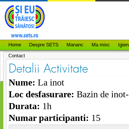
Home
Despre SETS
Mananc
Ma misc
Igien
Contact
Detalii Activitate
Nume:
La inot
Loc desfasurare:
Bazin de inot
Durata:
1h
Numar participanti:
15