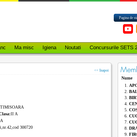
Pagina de st
nc
Ma misc
Igiena
Noutati
Concursurile SETS 
Memb
<< Inapoi
Nume
1.
AP
2.
BA
3.
BIR
4.
CE
 TIMISOARA
5.
COS
Clasa:
II A
6.
CU
 A
7.
CU
ui,nr.42,cod 300720
8.
DR
9.
FI