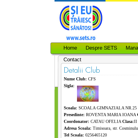
Home
Despre SETS
Mana
Contact
Detalii Club
Nume Club:
CFS
Sigla:
Scoala:
SCOALA GIMNAZIALA NR.25
Presedinte:
ROVENTA MARIA IOANA
Coordonator:
CATAU OFELIA
Clasa:
II
Adresa Scoala:
Timisoara, str. Cosminul
Tel Scoala:
0256465120