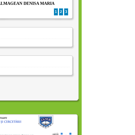
LMAGEAN DENISA MARIA
20.
TINTA HOREA DACIAN
1
2
3