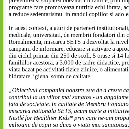
prevenirea si stoparea obezitatii infantile, prin 
programe care promoveaza nutritia echilibrata, act
a reduce sedentarismul in randul copiilor si adole
In acest context, alaturi de parteneri institutionali
medicale, universitati, de membrii fondatori din c
Romalimenta, miscarea SETS a dezvoltat la nivel s
campanii de informare, educare si activare a apro
din ciclul primar din 250 de scoli, 5 orase si 14 loc
familiilor acestora, a 3.000 de cadre didactice, p
viata bazat pe activitati fizice zilnice, o alimentati
hidratare, igiena, somn de calitate.
„Obiectivul companiei noastre este de a creste cali
contribui la un viitor mai sanatos - un angajame
fata de societate. In calitate de Membru Fondato
miscarea nationala SETS, acum parte a initiative
Nestlé for Healthier Kids* prin care ne-am propu
milioane de copii sa duca o viata mai sanatoasa