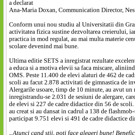
a declarat
Ana-Maria Doxan, Communication Director, Nes
Conform unui nou studiu al Universitatii din Gr
activitatea fizica sustine dezvoltarea creierului, ia
practica in mod regulat, au mai multa materie cenu
scolare devenind mai bune.
Ultima editie SETS a inregistrat rezultate excelent
a educa si a motiva elevii sa faca miscare, alinii
OMS. Peste 11.400 de elevi alaturi de 462 de cad
scoli au facut 2.878 activitati de gimnastica de inv
Alergarile usoare, timp de 10 minute, au avut un r
inregistrandu-se 2.031 de sesiuni de alergare, ca
de elevi si 227 de cadre didactice din 56 de scoli
au creat si au dansat in cadrul a 138 de flashmob-u
participat 9.751 elevi si 491 de cadre didactice di
„
Atunci cand stii, poti face alegeri bune! Beneficii