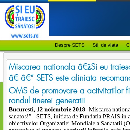
Despre SETS
Stil de viata
C
Miscarea nationala â€žSi eu traies
â€ â€“ SETS este aliniata recomand
OMS de promovare a activitatilor fi
randul tinerei generatii
Bucuresti, 12 noiembrie 2018
- Miscarea nationa
sanatos!” - SETS, initiata de Fundatia PRAIS in 
obiectivelor Organizatiei Mondiale a Sanatatii 