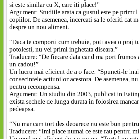
si este similar cu X, care iti place!”
Argument: Studiile arata ca gustul este pe primul 
copiilor. De asemenea, incercati sa le oferiti cat 
despre un nou aliment.
“Daca te comporti cum trebuie, poti avea o prajit
potolesti, nu vei primi inghetata diseara.”
Traducere: “De fiecare data cand ma port frumos a
un cadou!”
Un lucru mai eficient de a o face: “Spuneti-le inai
consecintele actiunilor acestora. De asemenea, nu
pentru recompensa.
Argument: Un studiu din 2003, publicat in Eating
exista sechele de lunga durata in folosirea manca
pedeapsa.
“Nu mancam tort des deoarece nu este bun pentru 
Traducere: “Imi place numai ce este rau pentru mi
Un mod mai eficient de a o spune: “Tortul nu este