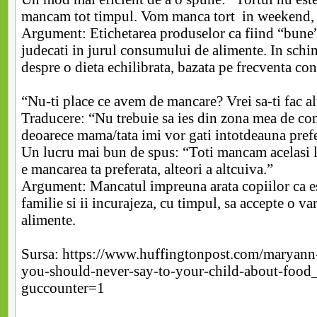
mancam tot timpul. Vom manca tort in weekend, l
Argument: Etichetarea produselor ca fiind “bune”
judecati in jurul consumului de alimente. In schim
despre o dieta echilibrata, bazata pe frecventa co
“Nu-ti place ce avem de mancare? Vrei sa-ti fac a
Traducere: “Nu trebuie sa ies din zona mea de co
deoarece mama/tata imi vor gati intotdeauna prefe
Un lucru mai bun de spus: “Toti mancam acelasi l
e mancarea ta preferata, alteori a altcuiva.”
Argument: Mancatul impreuna arata copiilor ca est
familie si ii incurajeza, cu timpul, sa accepte o va
alimente.
Sursa: https://www.huffingtonpost.com/maryann
you-should-never-say-to-your-child-about-foo
guccounter=1