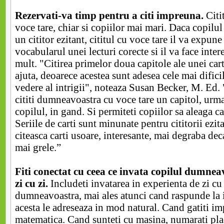
Rezervati-va timp pentru a citi impreuna.
Citi
voce tare, chiar si copiilor mai mari. Daca copilu
un cititor ezitant, cititul cu voce tare il va expune 
vocabularul unei lecturi corecte si il va face inter
mult. "Citirea primelor doua capitole ale unei ca
ajuta, deoarece acestea sunt adesea cele mai difici
vedere al intrigii", noteaza Susan Becker, M. Ed. "
cititi dumneavoastra cu voce tare un capitol, urmat
copilul, in gand. Si permiteti copiilor sa aleaga car
Seriile de carti sunt minunate pentru cititorii ezita
citeasca carti usoare, interesante, mai degraba de
mai grele.”
Fiti conectat cu ceea ce invata copilul dumnea
zi cu zi.
Includeti invatarea in experienta de zi cu 
dumneavoastra, mai ales atunci cand raspunde la i
acesta le adreseaza in mod natural. Cand gatiti im
matematica. Cand sunteti cu masina, numarati pla