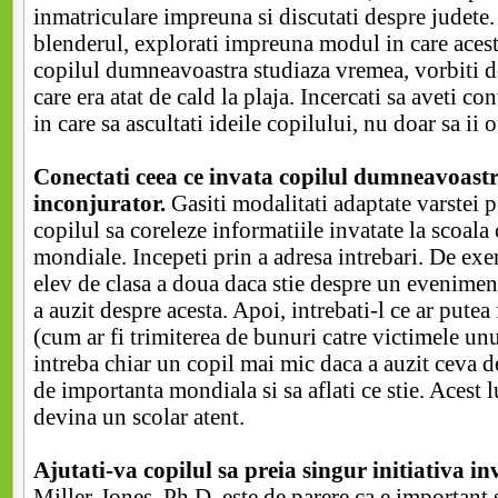
inmatriculare impreuna si discutati despre judete
blenderul, explorati impreuna modul in care aces
copilul dumneavoastra studiaza vremea, vorbiti 
care era atat de cald la plaja. Incercati sa aveti con
in care sa ascultati ideile copilului, nu doar sa ii o
Conectati ceea ce invata copilul dumneavoastr
inconjurator.
Gasiti modalitati adaptate varstei p
copilul sa coreleze informatiile invatate la scoal
mondiale. Incepeti prin a adresa intrebari. De exe
elev de clasa a doua daca stie despre un evenimen
a auzit despre acesta. Apoi, intrebati-l ce ar putea
(cum ar fi trimiterea de bunuri catre victimele unu
intreba chiar un copil mai mic daca a auzit ceva d
de importanta mondiala si sa aflati ce stie. Acest l
devina un scolar atent.
Ajutati-va copilul sa preia singur initiativa inv
Miller-Jones, Ph.D, este de parere ca e important