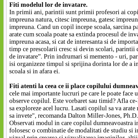
Fiti modelul lor de invatare.
In primii ani, parintii sunt primii profesori ai cop
impreuna natura, citesc impreuna, gatesc impreu
impreuna. Cand un copil incepe scoala, sarcina par
arate cum scoala poate sa extinda procesul de inv
impreuna acasa, si cat de interesanta si de importa
timp ce prescolarii cresc si devin scolari, parintii
de invatare”. Prin indrumari si memento - uri, parin
isi organizeze timpul si sprijina dorinta lor de a i
scoala si in afara ei.
Fiti atenti la ceea ce ii place copilului dumnea
cele mai importante lucruri pe care le poate face u
observe copilul. Este vorbaret sau timid? Afla ce-l
sa exploreze acel lucru. Lasati copilul sa va arate
sa invete", recomanda Dalton Miller-Jones, Ph.D.
Observati modul in care copilul dumneavoastra in
folosesc o combinatie de modalitati de studiu si i
vizual prin crearea si vizualizarea imaginilor, alti