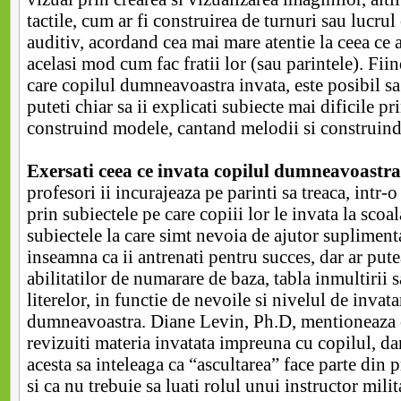
tactile, cum ar fi construirea de turnuri sau lucrul 
auditiv, acordand cea mai mare atentie la ceea ce 
acelasi mod cum fac fratii lor (sau parintele). Fii
care copilul dumneavoastra invata, este posibil sa i
puteti chiar sa ii explicati subiecte mai dificile p
construind modele, cantand melodii si construind
Exersati ceea ce invata copilul dumneavoastra 
profesori ii incurajeaza pe parinti sa treaca, intr-
prin subiectele pe care copiii lor le invata la scoal
subiectele la care simt nevoia de ajutor supliment
inseamna ca ii antrenati pentru succes, dar ar put
abilitatilor de numarare de baza, tabla inmultirii 
literelor, in functie de nevoile si nivelul de invata
dumneavoastra. Diane Levin, Ph.D, mentioneaza ca
revizuiti materia invatata impreuna cu copilul, da
acesta sa inteleaga ca “ascultarea” face parte din 
si ca nu trebuie sa luati rolul unui instructor milit