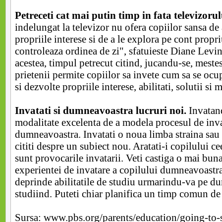
Petreceti cat mai putin timp in fata televizorul
indelungat la televizor nu ofera copiilor sansa de 
propriile interese si de a le explora pe cont propr
controleaza ordinea de zi", sfatuieste Diane Levi
acestea, timpul petrecut citind, jucandu-se, mest
prietenii permite copiilor sa invete cum sa se ocup
si dezvolte propriile interese, abilitati, solutii s
Invatati si dumneavoastra lucruri noi.
Invatand
modalitate excelenta de a modela procesul de inva
dumneavoastra. Invatati o noua limba straina sau
cititi despre un subiect nou. Aratati-i copilului cee
sunt provocarile invatarii. Veti castiga o mai buna
experientei de invatare a copilului dumneavoastra
deprinde abilitatile de studiu urmarindu-va pe d
studiind. Puteti chiar planifica un timp comun de
Sursa: www.pbs.org/parents/education/going-to-