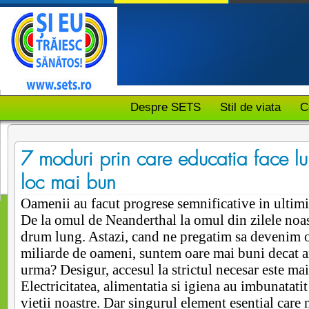
Despre SETS
Stil de viata
C
7 moduri prin care educatia face l
loc mai bun
Oamenii au facut progrese semnificative in ultimi
De la omul de Neanderthal la omul din zilele noa
drum lung. Astazi, cand ne pregatim sa devenim o
miliarde de oameni, suntem oare mai buni decat a
urma? Desigur, accesul la strictul necesar este mai
Electricitatea, alimentatia si igiena au imbunatatit
vietii noastre. Dar singurul element esential care 