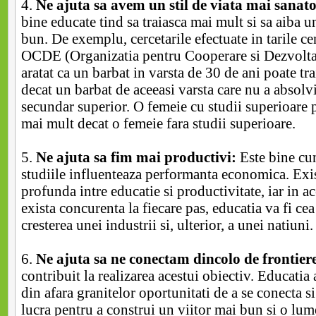
4.
Ne ajuta sa avem un stil de viata mai sanato
bine educate tind sa traiasca mai mult si sa aiba un
bun. De exemplu, cercetarile efectuate in tarile c
OCDE (Organizatia pentru Cooperare si Dezvolt
aratat ca un barbat in varsta de 30 de ani poate tr
decat un barbat de aceeasi varsta care nu a absolv
secundar superior. O femeie cu studii superioare p
mai mult decat o femeie fara studii superioare.
5.
Ne ajuta sa fim mai productivi:
Este bine cun
studiile influenteaza performanta economica. Exis
profunda intre educatie si productivitate, iar in a
exista concurenta la fiecare pas, educatia va fi cea
cresterea unei industrii si, ulterior, a unei natiuni.
6.
Ne ajuta sa ne conectam dincolo de frontier
contribuit la realizarea acestui obiectiv. Educatia 
din afara granitelor oportunitati de a se conecta s
lucra pentru a construi un viitor mai bun si o lu