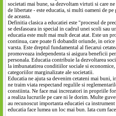
societati mai bune, sa dezvoltam virtuti si care n
de libertate - este educatia, si multi oameni de pe
de aceasta.
Definitia clasica a educatiei este "procesul de pre
se desfasoara in special in cadrul unei scoli sau un
educatia este mult mai mult decat atat. Este un pr
continua, care poate fi dobandit oriunde, in orice
varsta. Este dreptul fundamental al fiecarui cetat
promoveaza independenta si asigura beneficii pen
personala. Educatia contribuie la dezvoltarea socie
la imbunatatirea conditiilor sociale si economice,
categoriilor marginalizate ale societatii.
Educatia ne ajuta sa devenim cetateni mai buni, 
ne traim viata respectand regulile si reglementaril
constiinta. Ne face mai increzatori in propriile for
a realiza lucrurile pe care ni le dorim. Multe guv
au recunoscut importanta educatiei ca instrument 
educatia face lumea un loc mai bun. Iata cum face