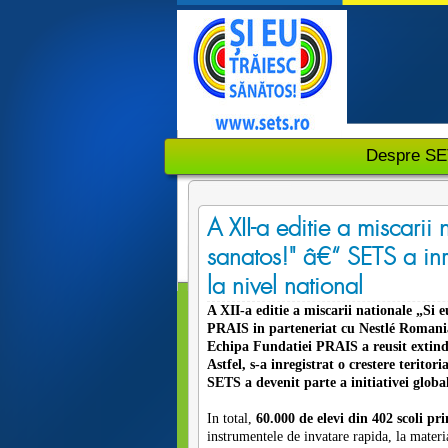
Despre S
A XII-a editie a miscarii
sanatos!" â€“ SETS a inre
la nivel national
A XII-a editie a miscarii nationale „Si 
PRAIS in parteneriat cu Nestlé Romania, 
Echipa Fundatiei PRAIS a reusit extinder
Astfel, s-a inregistrat o crestere teritor
SETS
a devenit parte a initiativei glob
In total,
60.000 de elevi
din 402 scoli pr
instrumentele de invatare rapida, la materi