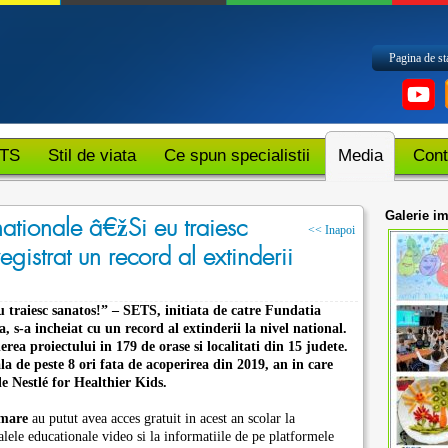
Pagina de st
ETS
Stil de viata
Ce spun specialistii
Media
Cont
Galerie i
 nationale â€žSi eu traiesc
<< Inapoi
gistrat un record al extinderii
eu traiesc sanatos!” – SETS, initiata de catre Fundatia
s-a incheiat cu un record al extinderii la nivel national.
ea proiectului in 179 de orase si localitati din 15 judete.
iala de peste 8 ori fata de acoperirea din 2019, an in care
ale Nestlé for Healthier Kids
.
imare
au putut avea acces gratuit in acest an scolar la
alele educationale video si la informatiile de pe platformele