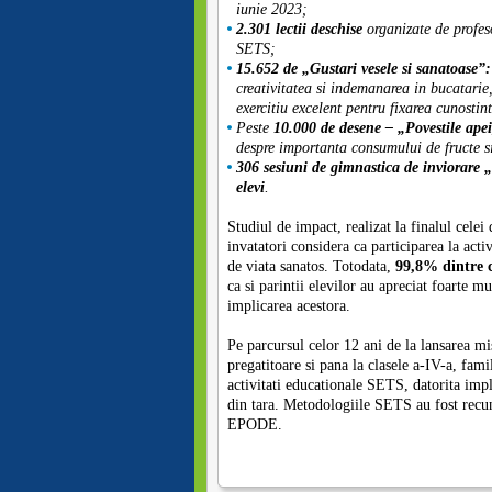
iunie 2023;
2.301 lectii deschise
organizate de profeso
SETS;
15.652 de „Gustari vesele si sanatoase”
creativitatea si indemanarea in bucatarie,
exercitiu excelent pentru fixarea cunostin
Peste
10.000 de desene – „Povestile apei,
despre importanta consumului de fructe s
306 sesiuni de
gimnastica de inviorare
elevi
.
Studiul de impact, realizat la finalul cele
invatatori considera ca participarea la activ
de viata sanatos. Totodata,
99,8% dintre c
ca si parintii elevilor au apreciat foarte mu
implicarea acestora.
Pe parcursul celor 12 ani de la lansarea m
pregatitoare si pana la clasele a-IV-a, famil
activitati educationale SETS, datorita impl
din tara. Metodologiile SETS au fost recun
EPODE.