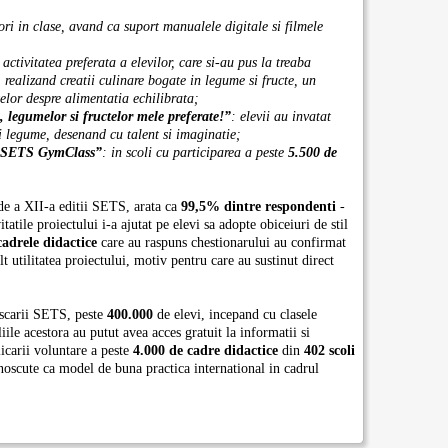
ri in clase, avand ca suport manualele digitale si filmele
:
activitatea preferata a elevilor, care si-au pus la treaba
 realizand creatii culinare bogate in legume si fructe, un
telor despre alimentatia echilibrata;
 legumelor si fructelor mele preferate!”
: elevii au invatat
i legume, desenand cu talent si imaginatie;
 „SETS GymClass”
: in scoli cu participarea a peste
5.500 de
i de a XII-a editii SETS, arata ca
99,5% dintre respondenti
-
itatile proiectului i-a ajutat pe elevi sa adopte obiceiuri de stil
adrele didactice
care au raspuns chestionarului au confirmat
lt utilitatea proiectului, motiv pentru care au sustinut direct
iscarii SETS, peste
400.000
de elevi, incepand cu clasele
iile acestora au putut avea acces gratuit la informatii si
icarii voluntare a peste
4.000 de cadre didactice
din
402 scoli
oscute ca model de buna practica international in cadrul