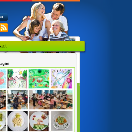
art
act
magini