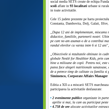
social media SETS create de echipa Fundat
scoli
aflate in
93 localitati
urbane si rural
in toate activitatile.
Cele 15 judete prezente pe harta proiectul
Constanta, Dambovita, Dolj, Galati, Ilfov
,,
Dupa 12 ani de implementare, miscarea n
didactice, familiile, partenerii nostri. Ulti
pe care ne-am asumat-o de a contribui masu
randul elevilor cu varsta intre 6 si 12 ani
"
„Obiectivele si rezultatele obtinute in cadr
globale Nestlé for Healthier Kids, prin ca
bine a milioane de copii. Pentru noi, este 
putea face alegeri nutritionale sanatoase, d
de a petrece timp de calitate cu familia si 
Siminenco, Corporate Affairs Manager 
Editia a XII-a a miscarii SETS marcheaza 
participarea la activitatile desfasurate:
2 evenimente publice
organizate in part
aprilie si mai, la care au participat peste
4.758 de ore
alocate activitatilor extras