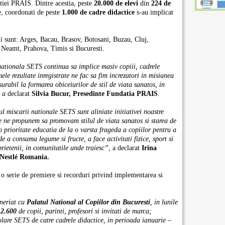
iei PRAIS. Dintre acestia, peste
20.000 de elevi
din
224 de
e, coordonati de peste
1.000 de cadre didactice
s-au implicat
ui sunt: Arges, Bacau, Brasov, Botosani, Buzau, Cluj,
, Neamt, Prahova, Timis si Bucuresti.
ationala SETS continua sa implice masiv copiii, cadrele
mele rezultate inregistrate ne fac sa fim increzatori in misiunea
rabil la formarea obiceiurilor de stil de viata sanatos, in
, a
declarat
Silvia Bucur, Presedinte Fundatia PRAIS
.
ul miscarii nationale SETS sunt aliniate initiativei noastre
re ne propunem sa promovam stilul de viata sanatos si starea de
o prioritate educatia de la o varsta frageda a copiilor pentru a
e a consuma legume si fructe, a face activitati fizice, sport si
prietenii, in comunitatile unde traiesc”
, a declarat
Irina
Nestl
é
Romania.
o serie de premiere si recorduri privind implementarea si
eneriat cu
Palatul National al Copiilor din Bucuresti
, in lunile
2.600
de copii, parinti, profesori si invitati de marca;
colare SETS de catre cadrele didactice, in perioada ianuarie –