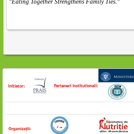
"Eating Together Strengthens Family Ties."