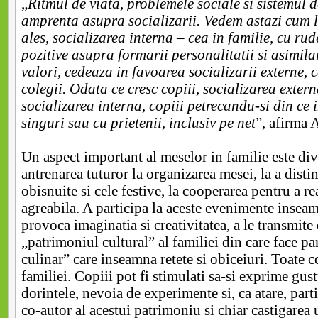
„
Ritmul de viata, problemele sociale si sistemul d
amprenta asupra socializarii. Vedem astazi cum la
ales, socializarea interna – cea in familie, cu rude
pozitive asupra formarii personalitatii si asimilar
valori, cedeaza in favoarea socializarii externe, c
colegii. Odata ce cresc copiii, socializarea exter
socializarea
interna, copiii petrecandu-si din ce 
singuri sau cu prietenii, inclusiv pe net
”, afirma 
Un aspect important al meselor in familie este div
antrenarea tuturor la organizarea mesei, la a disti
obisnuite si cele festive, la cooperarea pentru a r
agreabila. A participa la aceste evenimente inseam
provoca imaginatia si creativitatea, a le transmite 
„patrimoniul cultural” al familiei din care face pa
culinar” care inseamna retete si obiceiuri. Toate
familiei. Copiii pot fi stimulati sa-si exprime gust
dorintele, nevoia de experimente si, ca atare, parti
co-autor al acestui patrimoniu si chiar castigarea 