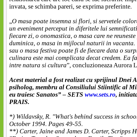
invata, se schimba pareri, se exprima preferinte.
„
O masa poate insemna si flori, si servetele colo
un eveniment perceput in diferitele lui semnificat
fiecare zi, o onomastica, o masa care ne reuneste p
duminica, o masa in mijlocul naturii in vacanta
sau o masa festiva poate fi de fiecare data o sur
culinara este mai complicata decat credem. Ea fa
intre natura si cultura
”, concluzioneaza Aurora L
Acest material a fost realizat cu sprijinul Dnei 
psiholog, membru al Consiliului Stiintific al Mi
eu traiesc Sanatos” – SETS
www.sets.ro
, initia
PRAIS.
*) Wildavsky, R. "What's behind success in schoo
October 1994. Pages 49-55.
**) Carter, Jaine and James D. Carter, Scripps 