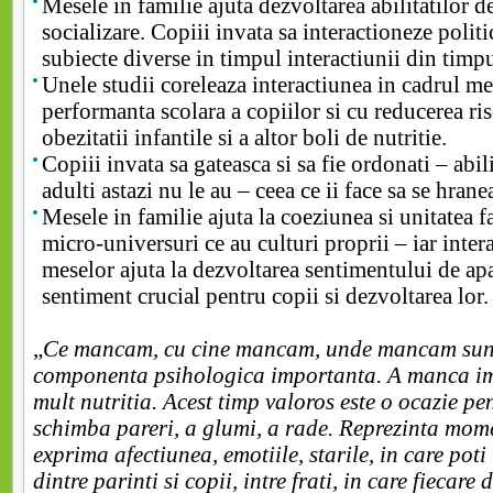
Mesele in familie ajuta dezvoltarea abilitatilor d
socializare. Copiii invata sa interactioneze politi
subiecte diverse in timpul interactiunii din timp
Unele studii coreleaza interactiunea in cadrul me
performanta scolara a copiilor si cu reducerea ris
obezitatii infantile si a altor boli de nutritie.
Copiii invata sa gateasca si sa fie ordonati – abil
adulti astazi nu le au – ceea ce ii face sa se hrane
Mesele in familie ajuta la coeziunea si unitatea f
micro-universuri ce au culturi proprii – iar inter
meselor ajuta la dezvoltarea sentimentului de ap
sentiment crucial pentru copii si dezvoltarea lor.
„
Ce mancam, cu cine mancam, unde mancam sunt
componenta psihologica importanta. A manca i
mult nutritia. Acest timp valoros este o ocazie p
schimba pareri, a glumi, a rade. Reprezinta mome
exprima afectiunea, emotiile, starile, in care poti 
dintre parinti si copii, intre frati, in care fiecare