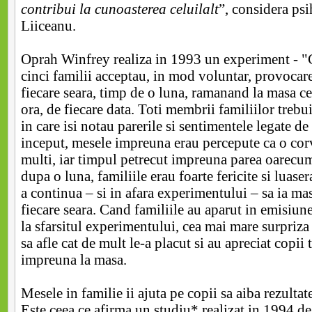
contribui la cunoasterea celuilalt
”, considera ps
Liiceanu.
Oprah Winfrey realiza in 1993 un experiment - "
cinci familii acceptau, in mod voluntar, provocare
fiecare seara, timp de o luna, ramanand la masa ce
ora, de fiecare data. Toti membrii familiilor trebu
in care isi notau parerile si sentimentele legate d
inceput, mesele impreuna erau percepute ca o cor
multi, iar timpul petrecut impreuna parea oarecum 
dupa o luna, familiile erau foarte fericite si luase
a continua – si in afara experimentului – sa ia ma
fiecare seara. Cand familiile au aparut in emisiu
la sfarsitul experimentului, cea mai mare surpriza 
sa afle cat de mult le-a placut si au apreciat copii
impreuna la masa.
Mesele in familie ii ajuta pe copii sa aiba rezulta
Este ceea ce afirma un studiu* realizat in 1994 d