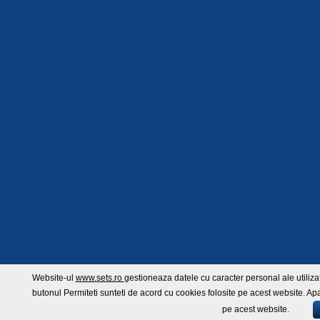
Website-ul
www.sets.ro
gestioneaza datele cu caracter personal ale utilizat
butonul Permiteti sunteti de acord cu cookies folosite pe acest website. Apa
pe acest website.