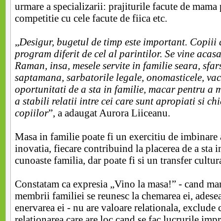
urmare a specializarii: prajiturile facute de mama 
competitie cu cele facute de fiica etc.
„
Desigur, bugetul de timp este important. Copiii
program diferit de cel al parintilor. Se vine acasa 
Raman, insa, mesele servite in familie seara, sfars
saptamana, sarbatorile legale, onomasticele, vac
oportunitati de a sta in familie, macar pentru a
a stabili relatii intre cei care sunt apropiati si c
copiilor
”, a adaugat Aurora Liiceanu.
Masa in familie poate fi un exercitiu de imbinare a
inovatia, fiecare contribuind la placerea de a sta in
cunoaste familia, dar poate fi si un transfer cultur
Constatam ca expresia „Vino la masa!” - cand mama
membrii familiei se reunesc la chemarea ei, adesea
enervarea ei - nu are valoare relationala, exclude c
relationarea care are loc cand se fac lucrurile imp