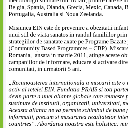
metodologii similare din 18 tari, printre care se 
Belgia, Spania, Olanda, Grecia, Mexic, Canada, Br
Portugalia, Australia si Noua Zeelanda.
Misiunea EIN este de prevenire a obezitatii infan
unui stil de viata sanatos in randul familiilor pr
strategiilor de sanatate axate pe Programe Bazat
(Community Based Programmes – CBP). Miscar
Romania, lansata in martie 2011, atinge aceste ob
campaniilor de informare, educare si activare direc
comunitati, in urmatorii 5 ani.
„Recunoasterea internationala a miscarii este o
activ al retelei EIN, Fundatia PRAIS si toti part
devin parte a unei aliante globale care reuneste
sustinute de institutii, organizatii, universitati, 
Aceasta alianta ne va permite schimbul de bune pr
informatii, precum si masurarea rezultatelor inte
countries”. Abordarea noastra este holistica: mint