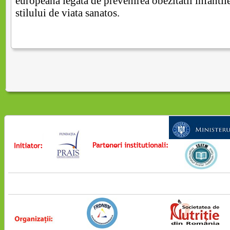
europeana legata de prevenirea obezitatii infanti
stilului de viata sanatos.