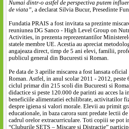
Numai dintr-o astfel de perspectiva putem influent
de viata”,
a declarat Silvia Bucur, Presedinte Fu
Fundatia PRAIS a fost invitata sa prezinte misca
reuniunea DG Sanco - High Level Group on Nutr
Activities, in prezenta reprezentantilor Ministerel
statele membre UE. Acestia au apreciat metodolo
angajeaza direct, timp de 5 ani elevi, familii, pro
publicul general din Bucuresti si Roman.
Pe data de 3 aprilie miscarea a fost lansata oficial
Roman. Astfel, in anul scolar 2011 - 2012, peste 
ciclul primar din 215 scoli din Bucuresti si Roma
didactice si peste 120.000 de parinti au acces la i
beneficiile alimentatiei echilibrate, activitatilor fi
despre igiena si valori morale. Elevii au primit gra
educationale, in baza carora sunt predate lectii de 
cadrul orelor extracurriculare. Toti copiii se pot i
“Cluburile SETS – Miscare si Distractie” partici