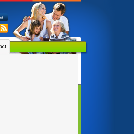
art
act