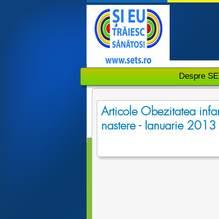
Despre S
Articole Obezitatea infan
nastere - Ianuarie 2013