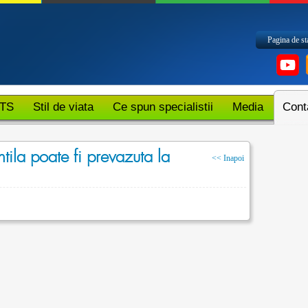
Pagina de st
ETS
Stil de viata
Ce spun specialistii
Media
Cont
tila poate fi prevazuta la
<< Inapoi