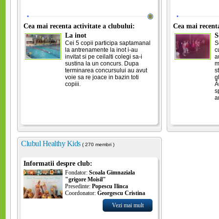
Cea mai recenta activitate a clubului:
Cea mai recenta
La inot
S
Cei 5 copii participa saptamanal
S
la antrenamente la inot i-au
c
invitat si pe ceilalti colegi sa-i
a
sustina la un concurs. Dupa
m
terminarea concursului au avut
s
voie sa re joace in bazin toti
g
copiii.
Ã
s
a
Clubul Healthy Kids
( 270 membri )
Informatii despre club:
Fondator:
Scoala Gimnaziala
"grigore Moisil"
Presedinte:
Popescu Ilinca
Coordonator:
Georgescu Cristina
Vezi mai mult