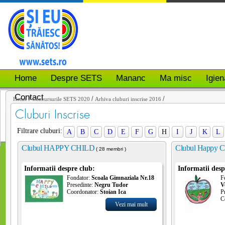
Home
Despre SETS
Mananc
Ma misc
Igien
Contact
/
/
/
Home
Concursurile SETS 2020
Arhiva cluburi inscrise 2016
Cluburi Inscrise
Filtrare cluburi:
A
B
C
D
E
F
G
H
I
J
K
L
Clubul HAPPY CHILD
Clubul Happy 
( 28 membri )
Informatii despre club:
Informatii desp
Fondator:
Scoala Gimnaziala Nr.18
F
Presedinte:
Negru Tudor
V
Coordonator:
Stoian Ica
P
C
Vezi mai mult