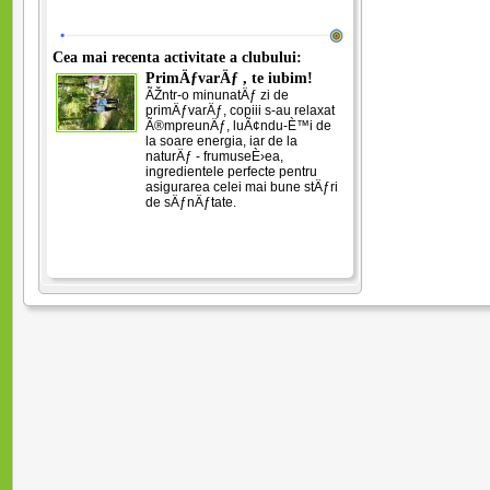
Cea mai recenta activitate a clubului:
PrimÄƒvarÄƒ , te iubim!
ÃŽntr-o minunatÄƒ zi de
primÄƒvarÄƒ, copiii s-au relaxat
Ã®mpreunÄƒ, luÃ¢ndu-È™i de
la soare energia, iar de la
naturÄƒ - frumuseÈ›ea,
ingredientele perfecte pentru
asigurarea celei mai bune stÄƒri
de sÄƒnÄƒtate.